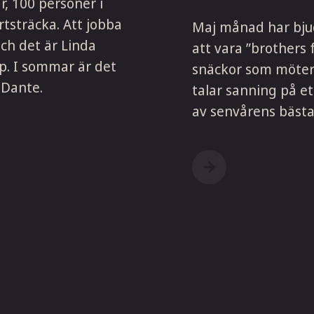
r, 100 personer i
rtsträcka. Att jobba
Maj månad har bju
ch det är Linda
att vara ”brothers
op. I sommar är det
snäckor som möter 
 Dante.
talar sanning på ett
av senvårens bästa 