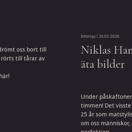
Intervju
/ 26.03.2026
Niklas Hans
römt oss bort till
örts till tårar av
äta bilder
här!
Under påskaftonen 
timmen! Det visste 
25 år som matstyli
om oss människor, 
perfektion.