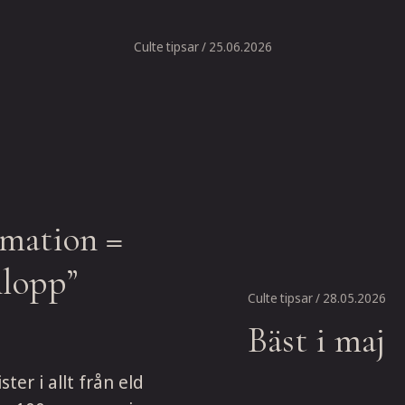
Culte tipsar
/ 25.06.2026
mation =
nlopp”
Culte tipsar
/ 28.05.2026
Bäst i maj
er i allt från eld