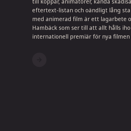
till koppar, animatörer, kända skådisa
eftertext-listan och oändligt lång sta
med animerad film är ett lagarbete o
Hambäck som ser till att allt hålls ih
internationell premiär för nya filmen