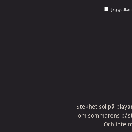
Jag godkänn
Stekhet sol på playa
om sommarens bästa k
Och inte m