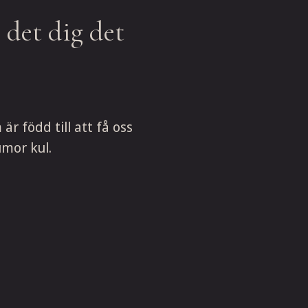
 det dig det
r född till att få oss
umor kul.