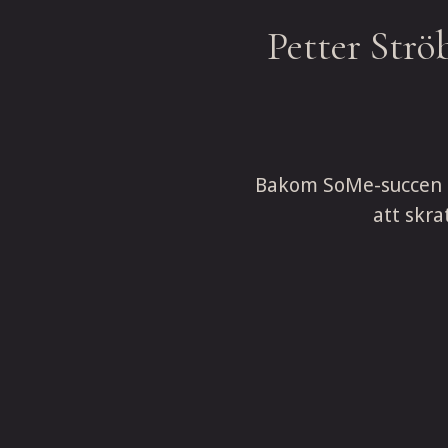
Petter Strö
Bakom SoMe-succen Bal
att skra