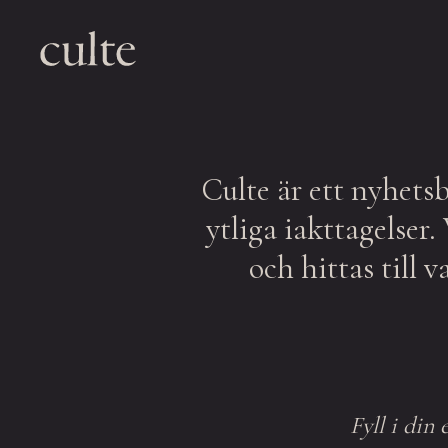
Skip
to
content
Culte är ett nyhets
ytliga iakttagelser
och hittas till 