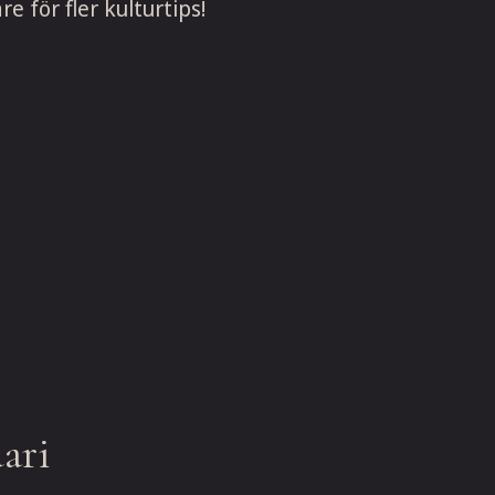
e för fler kulturtips!
uari