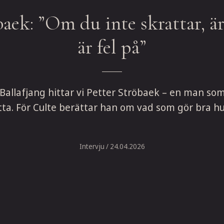
baek: ”Om du inte skrattar, är
är fel på”
lafjang hittar vi Petter Ströbaek – en man som ä
tta. För Culte berättar han om vad som gör bra h
Intervju
/ 24.04.2026