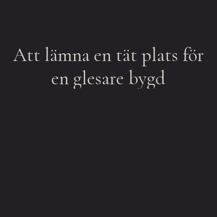
Att lämna en tät plats för
en glesare bygd
Clara Bodén är filmskapare och producent,
bosatt på Rödön i Jämtland. Hon
nominerades 2015 till en Guldbagge för
bästa dokumentärfilm med essäfilmen Lgh +
Bil + Allt jag har och äger och fick samma år
Östersunds kulturstipendium och LT’s
Kulturstipendium.