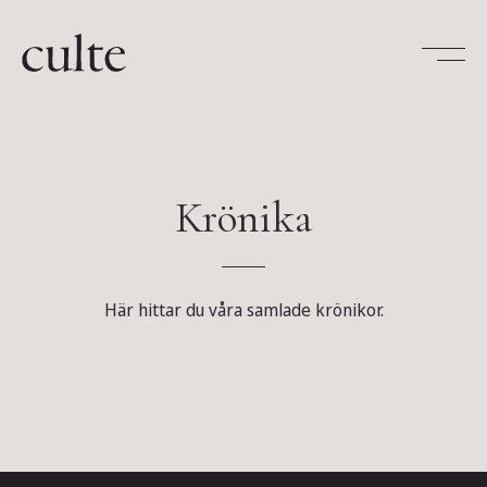
Skip
to
content
Krönika
Här hittar du våra samlade krönikor.