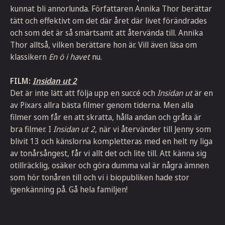
kunnat bli annorlunda. Författaren
Annika Thor berättar
tätt och effektivt om det där året där livet förändrades
och som det är så smärtsamt att återvända till. Annika
Thor alltså, vilken berättare hon är. Vill även läsa om
klassikern
En ö i havet
nu.
FILM:
Insidan ut 2
Det är inte lätt att följa upp en succé och
Insidan ut
är en
av Pixars allra bästa filmer genom tiderna. Men alla
filmer som får en att skratta, hålla andan och gråta är
bra filmer. I
Insidan ut 2
, när vi återvänder till Jenny som
blivit 13 och känslorna kompletteras med en helt ny liga
av tonårsångest, får vi allt det och lite till. Att känna sig
otillräcklig, osäker och göra dumma val är några ämnen
som hör tonåren till och vi i biopubliken hade stor
igenkänning på. Gå hela familjen!