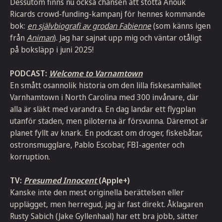
Dessutom finns nu också chansen att stötta Anouk
Ricards crowd-funding-kampanj för hennes kommande
bok:
en självbiografi av grodan Fabienne
(som känns igen
från
Animan
). Jag har sajnat upp mig och väntar otåligt
på boksläpp i juni 2025!
PODCAST:
Welcome to Varnamtown
En smått osannolik historia om den lilla fiskesamhället
Varnhamtown i North Carolina med 300 invånare, där
alla är släkt med varandra. En dag landar ett flygplan
utanför staden, men piloterna är försvunna. Däremot är
planet fyllt av knark. En podcast om droger, fiskebåtar,
ostronsmugglare, Pablo Escobar, FBI-agenter och
korruption.
TV:
Presumed Innocent
(Apple+)
Kanske inte den mest originella berättelsen eller
upplägget, men herregud, jag är fast direkt. Åklagaren
Rusty Sabich (Jake Gyllenhaal) har ett bra jobb, sätter