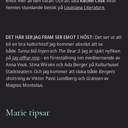
emot mer av den varan. Och att läsa
Rachel Cusk
inför
hennes stundande besök på
Louisiana Literature.
DET HÄR SER JAG FRAM SER EMOT I HÖST:
Det ser ut att
bli en bra kulturhöst! Jag kommer absolut att se
både
Tunna blå linjen
och
The Bear 3
. Jag är sjukt nyfiken
på
Jag offrar mig
– en föreställning om medberoende av
Anna Vnuk, Stina Wirsén och Ada Berger
på Kulturhuset
Stadsteatern. Och jag kommer att sluka både
Bergets
drottning
av Viktor Pavic Lundberg och
Gränsen
av
Magnus Montelius.
Marie tipsar