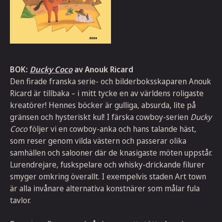
BOK:
Ducky Coco
av Anouk Ricard
Den firade franska serie- och bilderboksskaparen Anouk
Ricard är tillbaka – i mitt tycke en av världens roligaste
kreatörer! Hennes böcker är gulliga, absurda, lite på
gränsen och hysteriskt kul! I färska cowboy-serien
Ducky
Coco
följer vi en cowboy-anka och hans talande häst,
som reser genom vilda västern och passerar olika
samhällen och salooner där de knasigaste möten uppstår.
Lurendrejare, fuskspelare och whisky-drickande filurer
smyger omkring överallt. I exempelvis staden Art town
är alla invånare alternativa konstnärer som målar fula
tavlor.