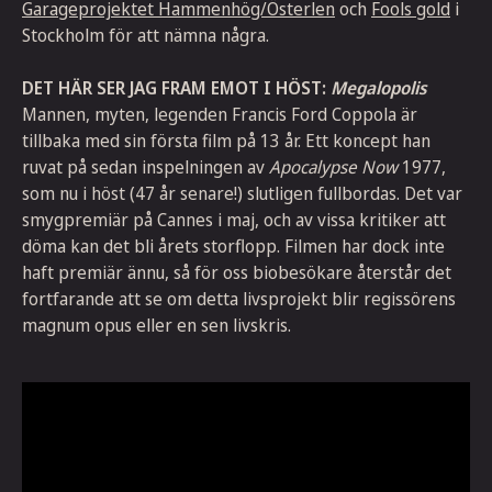
Garageprojektet Hammenhög/Österlen
och
Fools gold
i
Stockholm för att nämna några.
DET HÄR SER JAG FRAM EMOT I HÖST
:
Megalopolis
Mannen, myten, legenden Francis Ford Coppola är
tillbaka med sin första film på 13 år. Ett koncept han
ruvat på sedan inspelningen av
Apocalypse Now
1977,
som nu i höst (47 år senare!) slutligen fullbordas. Det var
smygpremiär på Cannes i maj, och av vissa kritiker att
döma kan det bli årets storflopp. Filmen har dock inte
haft premiär ännu, så för oss biobesökare återstår det
fortfarande att se om detta livsprojekt blir regissörens
magnum opus eller en sen livskris.