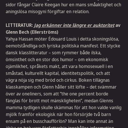
sidor fångar Claire Keegan hur en mans småaktighet och
aningslösa misogyni förgiftar en relation.
LITTERATUR:
Jag erkänner inte längre er auktoritet
av
Glenn Bech (Ellerströms)
Yahya Hassan möter Édouard Louis i detta skoningslösa,
oemotståndliga och lyriska politiska manifest. Ett stycke
dansk klasslitteratur – som rymmer både ilska,
ömsinthet och en stor dos humor – om ekonomisk
ojämlikhet, språkets makt, att vara homosexuell i en
småstad, kulturellt kapital, identitetspolitik, och att
vägra nöja sig med bröd och cirkus. Boken tillägnas
klasskampen och Glenn håller sitt löfte – det svämmar
över av oneliners, som att ”the one percent borde
fänglas för brott mot mänskligheten”, medan Glenns
mamma tydligen skulle skämmas för att hon valde vanlig
mjölk framför ekologisk när hon försörjde två barn
ensam på en busschaufförlön? Man kan inte annat än