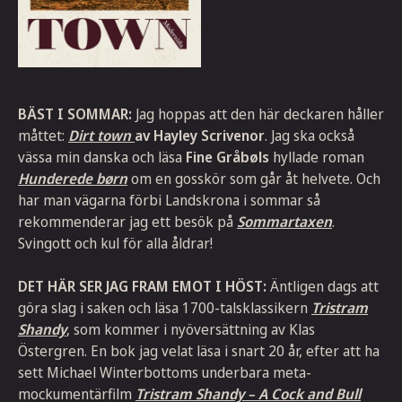
BÄST I SOMMAR:
Jag hoppas att den här deckaren håller
måttet:
Dirt town
av Hayley Scrivenor
. Jag ska också
vässa min danska och läsa
Fine Gråbøls
hyllade roman
Hunderede børn
om en gosskör som går åt helvete. Och
har man vägarna förbi Landskrona i sommar så
rekommenderar jag ett besök på
Sommartaxen
.
Svingott och kul för alla åldrar!
DET HÄR SER JAG FRAM EMOT I HÖST:
Äntligen dags att
göra slag i saken och läsa 1700-talsklassikern
Tristram
Shandy
, som kommer i nyöversättning av Klas
Östergren. En bok jag velat läsa i snart 20 år, efter att ha
sett Michael Winterbottoms underbara meta-
mockumentärfilm
Tristram Shandy – A Cock and Bull