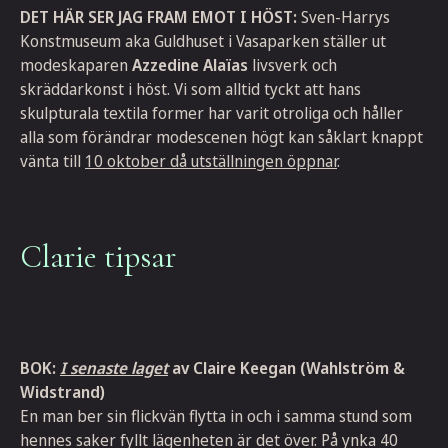
DET HÄR SER JAG FRAM EMOT I HÖST:
Sven-Harrys
Konstmuseum aka Guldhuset i Vasaparken ställer ut
modeskaparen
Azzedine Alaïas
livsverk och
skräddarkonst i höst. Vi som alltid tyckt att hans
skulpturala textila former har varit otroliga och håller
alla som förändrar modescenen högt kan såklart knappt
vänta till
10 oktober då utställningen öppnar
.
Clarie tipsar
BOK:
I senaste laget
av Claire Keegan (Wahlström &
Widstrand)
En man ber sin flickvän flytta in och i samma stund som
hennes saker fyllt lägenheten är det över. På ynka 40