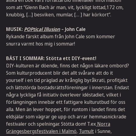
älska en bok vars författarbio innehåller information
som att ”Glenn Bach är man, vit, lyckligt lottad,172 cm,
knubbig, […] besviken, mumlar, [… ] har körkort”.
MUSIK:
POPtical Illusion
– John Cale
Rykande färskt album från John Cale som kommer
snurra varmt hos mig i sommar!
BÄST I SOMMAR: Stötta ett DIY-event!
DIY-kulturen är döende, finns det någon läkare ombord?
Som kulturproducent blir det allt svårare att do it
yourself i en tid präglad av krånglig byråkrati, profitjakt
och lättstörda bostadsrättsföreningar i innerstan. Endast
några lyckliga få initiativ överlever idéstadiet, vilket i
förlängningen innebär ett fattigare kulturutbud för oss
alla. Men än lever hoppet, för runtom i landet finns det
eldsjälar som vägrar ge upp och arrar hemmasnickrade
festivaler och spelningar. Stötta dom! T.ex
Norra
Grängesbergsfestivalen i Malmö
,
Tumult
i Sunne,