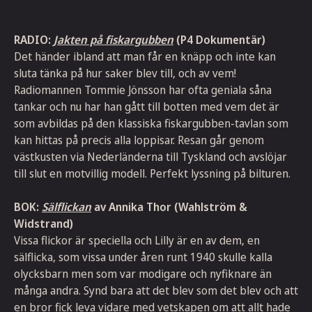
RADIO:
Jakten på fiskargubben
(P4 Dokumentär)
Det händer ibland att man får en knäpp och inte kan
sluta tänka på hur saker blev till, och av vem!
Radiomannen Tommie Jönsson har ofta geniala såna
tankar och nu har han gått till botten med vem det är
som avbildas på den klassiska fiskargubben-tavlan som
kan hittas på precis alla loppisar. Resan går genom
västkusten via Nederländerna till Tyskland och avslöjar
till slut en motvillig modell. Perfekt lyssning på bilturen.
BOK:
Sälflickan
av Annika Thor (Wahlström &
Widstrand)
Vissa flickor är speciella och Lilly är en av dem, en
sälflicka, som vissa under åren runt 1940 skulle kalla
olycksbarn men som var modigare och nyfiknare än
många andra. Synd bara att det blev som det blev och att
en bror fick leva vidare med vetskapen om att allt hade