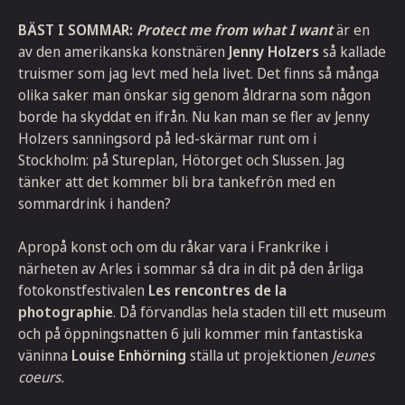
BÄST I SOMMAR:
Protect me from what I want
är en
av den amerikanska konstnären
Jenny Holzers
så kallade
truismer som jag levt med hela livet. Det finns så många
olika saker man önskar sig genom åldrarna som någon
borde ha skyddat en ifrån. Nu kan man se fler av Jenny
Holzers sanningsord på led-skärmar runt om i
Stockholm: på Stureplan, Hötorget och Slussen. Jag
tänker att det kommer bli bra tankefrön med en
sommardrink i handen?
Apropå konst och om du råkar vara i Frankrike i
närheten av Arles i sommar så dra in dit på den årliga
fotokonstfestivalen
Les rencontres de la
photographie
. Då förvandlas hela staden till ett museum
och på öppningsnatten 6 juli kommer min fantastiska
väninna
Louise Enhörning
ställa ut projektionen
Jeunes
coeurs.