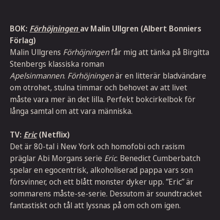
BOK:
Förhöjningen
av Malin Ullgren (Albert Bonniers
Förlag)
Malin Ullgrens
Förhöjningen
får mig att tänka på Birgitta
Stenbergs klassiska roman
Apelsinmannen
.
Förhöjningen
är en litterär bladvändare
om otrohet, stulna timmar och behovet av att livet
måste vara mer än det lilla. Perfekt bokcirkelbok för
långa samtal om att vara människa.
TV:
Eric
(Netflix)
Det är 80-tal i New York och homofobi och rasism
präglar Abi Morgans serie
Eric
. Benedict Cumberbatch
spelar en egocentrisk, alkoholiserad pappa vars son
försvinner, och ett blått monster dyker upp. ”Eric” är
sommarens måste-se-serie. Dessutom är soundtracket
fantastiskt och tål att lyssnas på om och om igen.