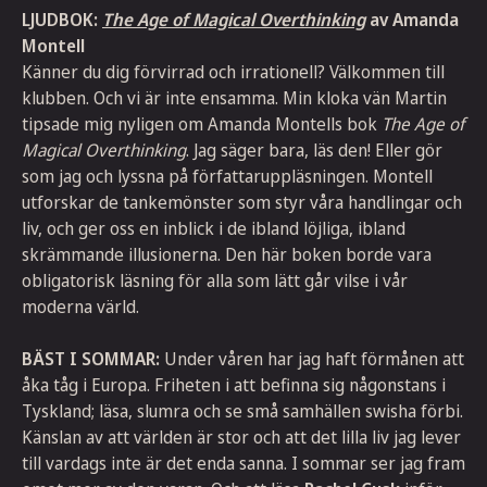
LJUDBOK:
The Age of Magical Overthinking
av Amanda
Montell
Känner du dig förvirrad och irrationell? Välkommen till
klubben. Och vi är inte ensamma. Min kloka vän Martin
tipsade mig nyligen om Amanda Montells bok
The Age of
Magical Overthinking
. Jag säger bara, läs den! Eller gör
som jag och lyssna på författaruppläsningen. Montell
utforskar de tankemönster som styr våra handlingar och
liv, och ger oss en inblick i de ibland löjliga, ibland
skrämmande illusionerna. Den här boken borde vara
obligatorisk läsning för alla som lätt går vilse i vår
moderna värld.
BÄST I SOMMAR:
Under våren har jag haft förmånen att
åka tåg i Europa. Friheten i att befinna sig någonstans i
Tyskland; läsa, slumra och se små samhällen swisha förbi.
Känslan av att världen är stor och att det lilla liv jag lever
till vardags inte är det enda sanna. I sommar ser jag fram