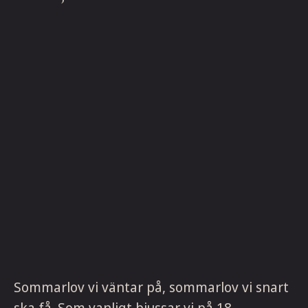
Sommarlov vi väntar på, sommarlov vi snart
ska få. Som vanligt bjussar vi på 18