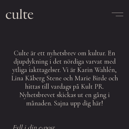
Skip
to
content
Culte är ett nyhetsbrev om kultur. En
djupdykning i det nördiga varvat med
ytliga iakttagelser. Vi är Karin Wahlén,
Lina Kåberg Stene och Marie Birde och
hittas till vardags på Kult PR.
Nyhetsbrevet skickas ut en gång i
månaden. Sajna upp dig här!