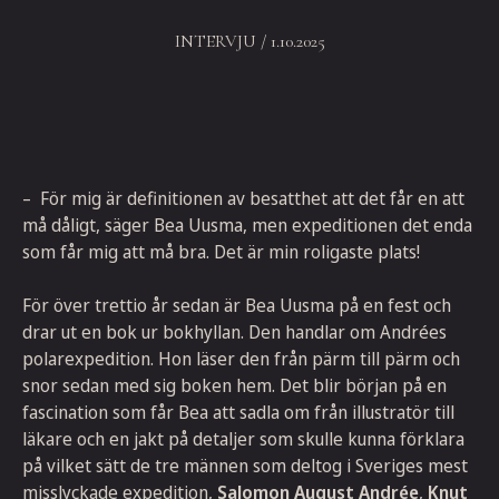
INTERVJU
/ 1.10.2025
– För mig är definitionen av besatthet att det får en att
må dåligt, säger Bea Uusma, men expeditionen det enda
som får mig att må bra. Det är min roligaste plats!
För över trettio år sedan är Bea Uusma på en fest och
drar ut en bok ur bokhyllan. Den handlar om Andrées
polarexpedition. Hon läser den från pärm till pärm och
snor sedan med sig boken hem. Det blir början på en
fascination som får Bea att sadla om från illustratör till
läkare och en jakt på detaljer som skulle kunna förklara
på vilket sätt de tre männen som deltog i Sveriges mest
misslyckade expedition,
Salomon August
Andrée
,
Knut