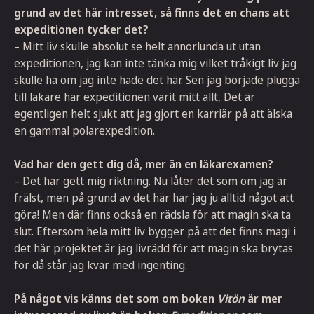
grund av det här intresset, så finns det en chans att
expeditionen tycker det?
– Mitt liv skulle absolut se helt annorlunda ut utan
expeditionen, jag kan inte tänka mig vilket tråkigt liv jag
skulle ha om jag inte hade det här. Sen jag började plugga
till läkare har expeditionen varit mitt allt, Det är
egentligen helt sjukt att jag gjort en karriär på att älska
en gammal polarexpedition.
Vad har den gett dig då, mer än en läkarexamen?
– Det har gett mig riktning. Nu låter det som om jag är
frälst, men på grund av det här har jag ju alltid något att
göra! Men där finns också en rädsla för att magin ska ta
slut. Eftersom hela mitt liv bygger på att det finns magi i
det här projektet är jag livrädd för att magin ska brytas
för då står jag kvar med ingenting.
På något vis känns det som om boken
Vitön
är mer