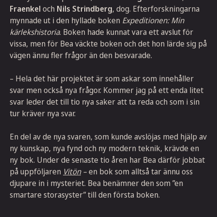
Fraenkel
och
Nils
Strindberg
, dog. Efterforskningarna
mynnade ut i den hyllade boken
Expeditionen: Min
kärlekshistoria
. Boken hade kunnat vara ett avslut för
vissa, men för Bea väckte boken och det hon lärde sig på
vägen ännu fler frågor än den besvarade.
– Hela det här projektet är som askar som innehåller
svar men också nya frågor. Kommer jag på ett enda litet
svar leder det till tio nya saker att ta reda och som i sin
tur kräver nya svar.
En del av de nya svaren, som kunde avslöjas med hjälp av
ny kunskap, nya fynd och ny modern teknik, krävde en
ny bok. Under de senaste tio åren har Bea därför jobbat
på uppföljaren
Vitön
–
en bok som alltså tar ännu oss
djupare in i mysteriet. Bea benämner den som ”en
smartare storasyster” till den första boken.