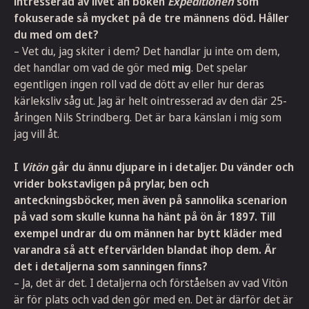
intresserad av livet än boken
Expeditionen
som
fokuserade så mycket på de tre männens död. Håller
du med om det?
– Vet du, jag skiter i dem? Det handlar ju inte om dem,
det handlar om vad de gör med
mig
. Det spelar
egentligen ingen roll vad de dött av eller hur deras
kärleksliv såg ut. Jag är helt ointresserad av den där 25-
åringen Nils Strindberg. Det är bara känslan i mig som
jag vill åt.
I
Vitön
går du ännu djupare in i detaljer. Du vänder och
vrider bokstavligen på prylar, ben och
anteckningsböcker, men även på sannolika scenarion
på vad som skulle kunna ha hänt på ön år 1897. Till
exempel undrar du om männen har bytt kläder med
varandra så att eftervärlden blandat ihop dem. Är
det i detaljerna som sanningen finns?
– Ja, det är det. I detaljerna och förståelsen av vad Vitön
är för plats och vad den gör med en. Det är därför det är