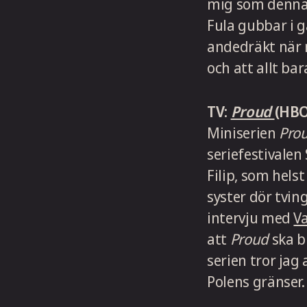
mig som denna. 
Fula gubbar i 
andedräkt när 
och att allt bar
TV:
Proud
(HBO
Miniserien
Pro
seriefestivalen
Filip, som hels
syster dör tving
intervju med
Va
att
Proud
ska bl
serien tror jag 
Polens gränser.