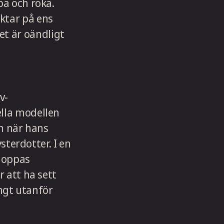
pa och röka.
ktar på ens
t är oändligt
v-
ella modellen
en när hans
ysterdotter. I en
 hoppas
r att ha sett
ångt utanför