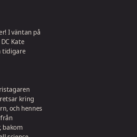
r! I väntan på
h DC Kate
 tidigare
ristagaren
etsar kring
arn, och hennes
 från
, bakom
ll science