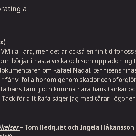
x)
VM i all ära, men det är också en fin tid för oss
on börjar i nästa vecka och som uppladdning ti
dokumentären om Rafael Nadal, tennisens fina
är får vi följa honom genom skador och oförglö
äffa hans familj och komma nära hans tankar oc
. Tack för allt Rafa säger jag med tårar i ögonen
kelser
– Tom Hedquist och Ingela Håkansso