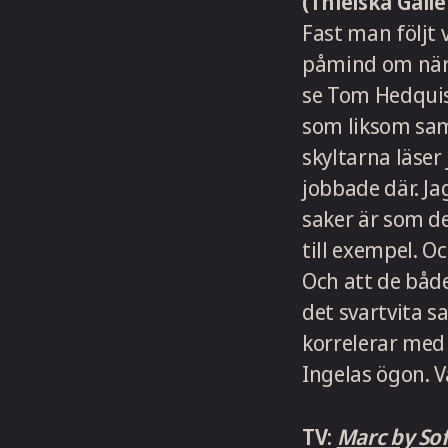
(Thielska Galle
Fast man följt 
påmind om när j
se Tom Hedqui
som liksom samt
skyltarna läse
jobbade där. Ja
saker är som de 
till exempel. Oc
Och att de både
det svartvita 
korrelerar med 
Ingelas ögon. V
TV:
Marc by Sof