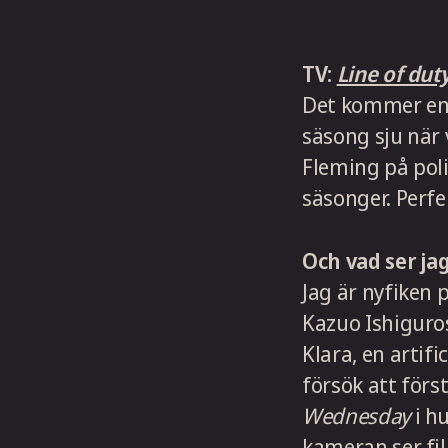
TV:
Line of dut
Det kommer en n
säsong sju när 
Fleming på poli
säsonger. Perf
Och vad ser ja
Jag är nyfiken 
Kazuo Ishiguro
Klara, en artif
försök att för
Wednesday
i hu
kameran ser fil