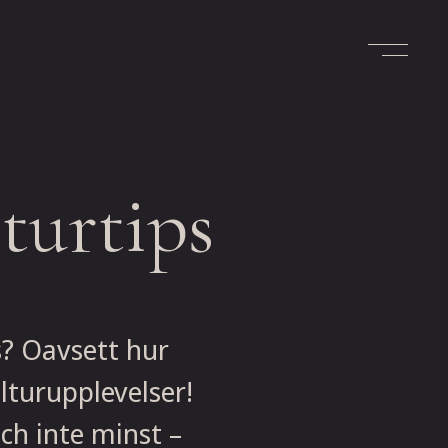
turtips
s? Oavsett hur
turupplevelser!
Och inte minst –