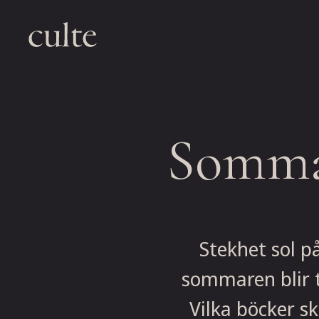
Skip
to
content
Sommar
Stekhet sol p
sommaren blir 
Vilka böcker sk