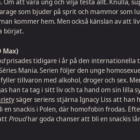
Om att vara ung och vilja testa allt. Knulla, su
garage som bjuder på sprit och mammor som lu
man kommer hem. Men också känslan av att live
a börjat.
 Max)
ud
prisades tidigare i år på den internationella t
 Séries Mania. Serien följer den unge homosexu
t fyller tillvaron med alkohol, droger och sex. M
as han ta tag i sitt liv och ta hand om sin lilla s
riety
säger seriens stjärna Ignacy Liss att han
i en snackis i Polen, där homofobin frodas. Efte
att
Proud
har goda chanser att bli en snackis l