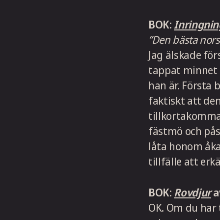
BOK:
Inringnin
”Den bästa norsk
Jag älskade för
tappat minnet 
han är. Första 
faktiskt att de
tillkortakomma
fästmö och pås
låta honom åka 
tillfälle att er
BOK:
Rovdjur
a
OK. Om du har t