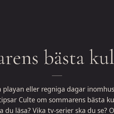
ens bästa kul
å playan eller regniga dagar inomhu
tipsar Culte om sommarens bästa kul
a du läsa? Vika tv-serier ska du se? 