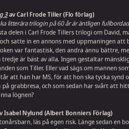
g 3
av Carl Frode Tiller (Flo förlag)
a litterära trilogin på 60 år är äntligen fullbordad
sta delen i Carl Frode Tillers trilogi om David,
och satte in en annons med uppmaningen att 
boken var fantastisk, den andra ännu bättre, me
n tredje är bäst av alla. Ingen gestaltar mänskli
nden som Tiller. Eller vad sägs om mannen som 
tår att han har MS, för att hon ska tycka syn
på grabbresa, och som sedan har svårt att hitt
känna lögnen?
v Isabel Nylund (Albert Bonniers Förlag)
onårsbarn, läs på egen risk. Länge sedan en bo