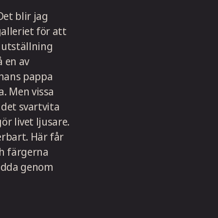
et blir jag
lleriet för att
utställning
å en av
 hans pappa
a. Men vissa
 det svartvita
ör livet ljusare.
rbart. Här får
ch färgerna
 sedda genom