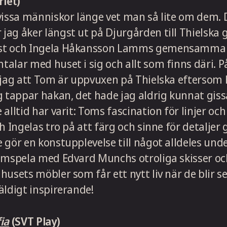
riet)
vissa människor länge vet man så lite om dem. D
ag åker längst ut på Djurgården till Thielska ga
st och Ingela Håkansson Lamms gemensamma 
alar med huset i sig och allt som finns däri. P
r jag att Tom är uppvuxen på Thielska eftersom
g tappar hakan, det hade jag aldrig kunnat giss
alltid har varit: Toms fascination för linjer och
h Ingelas tro på att färg och sinne för detaljer g
 gör en konstupplevelse till något alldeles unde
samspela med Edvard Munchs otroliga skisser o
husets möbler som får ett nytt liv när de blir
äldigt inspirerande!
ia
(SVT Play)