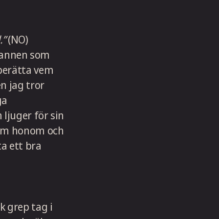
.”
(NO)
 mannen som
berätta vem
n jag tror
ga
ljuger för sin
d om honom och
a ett bra
k grep tag i