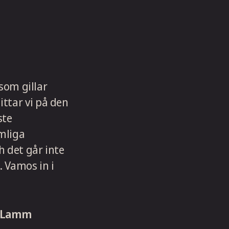
 som gillar
ttar vi på den
ste
mliga
h det går inte
. Vamos in i
n Lamm