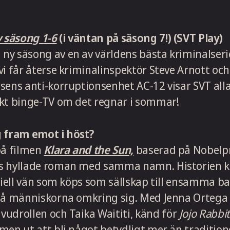
y säsong 1-6
(i väntan på säsong 7!) (SVT Play)
y säsong av en av världens bästa kriminalserie
vi får återse kriminalinspektör Steve Arnott oc
sens anti-korruptionsenhet AC-12 visar SVT alla
ekt binge-TV om det regnar i sommar!
g fram emot i höst?
på filmen
Klara and the Sun,
baserad på Nobelp
s hyllade roman med samma namn. Historien kr
iciell vän som köps som sällskap till ensamma b
stå människorna omkring sig. Med Jenna Ortega
vudrollen och Taika Waititi, känd för
Jojo Rabbit
men ut att bli något betydligt mer än traditione