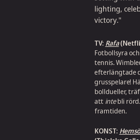
TV:
Rafa
(Netfli
Fotbollsyra och 
tennis. Wimbled
efterlängtade 
grusspelare! H
bolldueller, tr
att
inte
bli rörd
framtiden.
KONST:
Hemsö